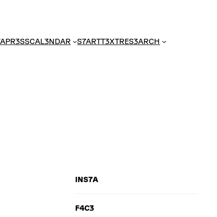
7A
PR3SS
CAL3NDAR
S7ART
T3XT
RES3ARCH
INS7A
F4C3