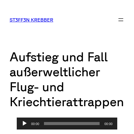
Zum
Inhalt
springen
ST3FF3N KREBBER
Aufstieg und Fall
außerweltlicher
Flug- und
Kriechtierattrappen
A
00:00
00:00
u
d