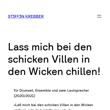
Zum
Inhalt
springen
ST3FF3N KREBBER
Lass mich bei den
schicken Villen in
den Wicken chillen!
für Drumset, Ensemble und zwei Lautsprecher
(2020/2021)
»Laß mich bei den schicken Villen in den Wicken