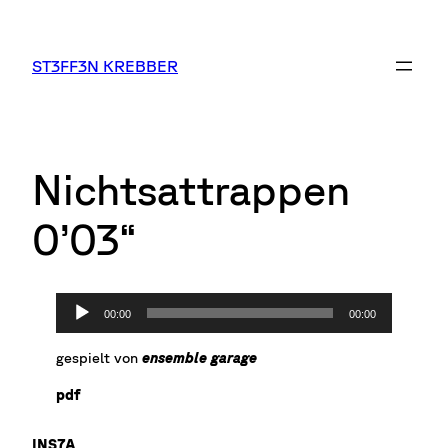
Zum
Inhalt
springen
ST3FF3N KREBBER
Nichtsattrappen
0’03“
A
00:00
00:00
u
d
gespielt von
ensemble garage
i
o
pdf
-
P
INS7A