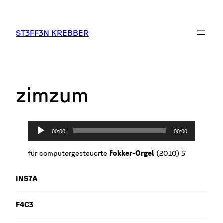
Zum
Inhalt
springen
ST3FF3N KREBBER
zimzum
A
00:00
00:00
u
d
für computergesteuerte
Fokker-Orgel
(2010) 5‘
i
o
INS7A
-
P
l
F4C3
a